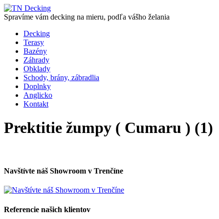
Spravíme vám decking na mieru, podľa vášho želania
Decking
Terasy
Bazény
Záhrady
Obklady
Schody, brány, zábradlia
Doplnky
Anglicko
Kontakt
Prektitie žumpy ( Cumaru ) (1)
Navštívte náš Showroom v Trenčíne
Referencie našich klientov