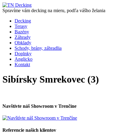
Spravíme vám decking na mieru, podľa vášho želania
Decking
Terasy
Bazény
Záhrady
Obklady
Schody, brány, zábradlia
Doplnky
Anglicko
Kontakt
Sibírsky Smrekovec (3)
Navštívte náš Showroom v Trenčíne
Referencie našich klientov