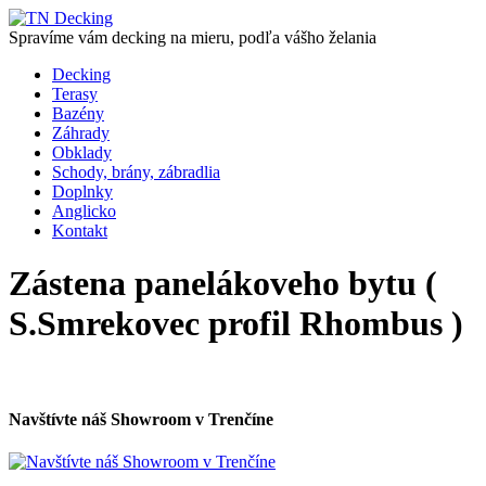
Spravíme vám decking na mieru, podľa vášho želania
Decking
Terasy
Bazény
Záhrady
Obklady
Schody, brány, zábradlia
Doplnky
Anglicko
Kontakt
Zástena panelákoveho bytu (
S.Smrekovec profil Rhombus )
Navštívte náš Showroom v Trenčíne