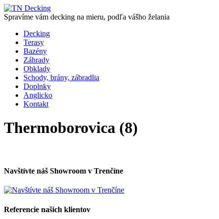
Spravíme vám decking na mieru, podľa vášho želania
Decking
Terasy
Bazény
Záhrady
Obklady
Schody, brány, zábradlia
Doplnky
Anglicko
Kontakt
Thermoborovica (8)
Navštívte náš Showroom v Trenčíne
Referencie našich klientov