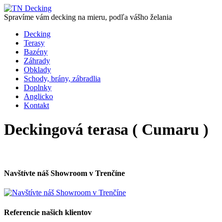
Spravíme vám decking na mieru, podľa vášho želania
Decking
Terasy
Bazény
Záhrady
Obklady
Schody, brány, zábradlia
Doplnky
Anglicko
Kontakt
Deckingová terasa ( Cumaru )
Navštívte náš Showroom v Trenčíne
Referencie našich klientov