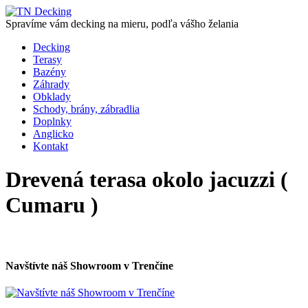
Spravíme vám decking na mieru, podľa vášho želania
Decking
Terasy
Bazény
Záhrady
Obklady
Schody, brány, zábradlia
Doplnky
Anglicko
Kontakt
Drevená terasa okolo jacuzzi (
Cumaru )
Navštívte náš Showroom v Trenčíne