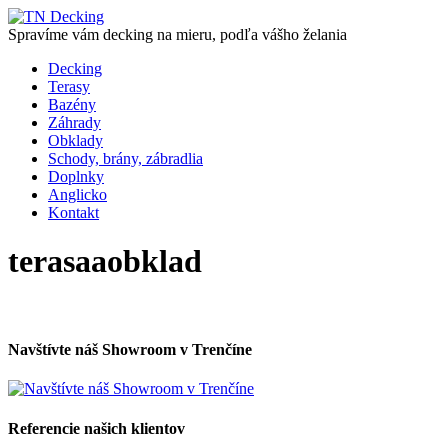
Spravíme vám decking na mieru, podľa vášho želania
Decking
Terasy
Bazény
Záhrady
Obklady
Schody, brány, zábradlia
Doplnky
Anglicko
Kontakt
terasaaobklad
Navštívte náš Showroom v Trenčíne
Referencie našich klientov