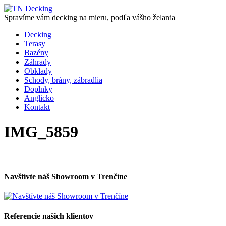
Spravíme vám decking na mieru, podľa vášho želania
Decking
Terasy
Bazény
Záhrady
Obklady
Schody, brány, zábradlia
Doplnky
Anglicko
Kontakt
IMG_5859
Navštívte náš Showroom v Trenčíne
Referencie našich klientov