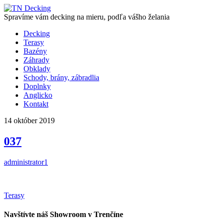
Spravíme vám decking na mieru, podľa vášho želania
Decking
Terasy
Bazény
Záhrady
Obklady
Schody, brány, zábradlia
Doplnky
Anglicko
Kontakt
14
október
2019
037
administrator1
Terasy
Navštívte náš Showroom v Trenčíne